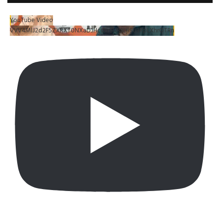
YouTube Video
VVV4MlJ2d2F5ZXRXT0NXaDJHc0xrSUR3LjlSU3RpLXhrOTRn