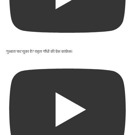
गुब्बारा फट चुका है? राहुल गाँधी की प्रेस कांफ्रेंस।