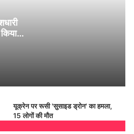
CJP Protest: दिल्ली में सुरक्षा सख्त, 16 मेट्रो
स्टेशन बंद, CRPF की 20 कंपनियां तैनात
ेशधारी
 किया
मानसून सत्र में कांग्रेस और विपक्ष ने की परीक्षा
मंत्री के इस्तीफे की मांग, राम मंदिर चंदा विवाद और
नीट घोटाले पर कार्यस्थगन नोटिस
सोनम वांगचुक को निजी अस्पताल ट्रांसफर करने की
मांग खारिज, परिवार को 24×7 मुलाकात की
इजाजत
रोहित शर्मा की 138 रन की धमाकेदार पारी, बने
लॉर्ड्स में शतक लगाने वाले पहले भारतीय,
यूक्रेन पर रूसी 'सुसाइड ड्रोन' का हमला,
BRICS का ड्रग्स के खिलाफ ऐलान, अंतरराष्ट्रीय
15 लोगों की मौत
सिंडिकेट पर लगाएगा पाबंदी