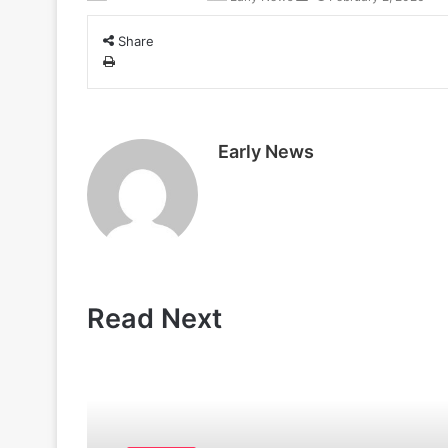
l
m
y
a
Share
i
P
l
r
i
n
t
Early News
Read Next