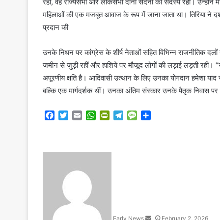
रहा, वह राज्यसभा और लोकसभा दोनों सदनों की सदस्य रहीं। उन्होंने म
महिलाओं की एक मजबूत आवाज के रूप में जाना जाता था।
तिरिया ने द
प्रदान की
उनके निधन पर कांग्रेस के शीर्ष नेताओं सहित विभिन्न राजनीतिक दलों ने
जमीन से जुड़ी रहीं और हाशिये पर मौजूद लोगों की लड़ाई लड़ती रहीं
अपूरणीय क्षति है। आदिवासी उत्थान के लिए उनका योगदान हमेशा याद र
बल्कि एक मार्गदर्शक थीं। उनका अंतिम संस्कार उनके पैतृक निवास पर किए
F
T
E
W
P
T
M
S
a
w
m
h
r
e
e
h
c
i
a
a
i
l
s
a
e
t
i
t
n
e
s
r
b
t
l
s
t
g
a
e
S
o
e
A
F
r
g
e
o
r
p
r
a
e
n
k
p
i
m
d
e
a
n
n
d
Early News
February 2, 2026
e