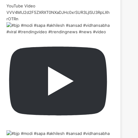
YouTube Video
VVV4MlJ2d2F5ZXRXT0NXaDJHc0xrSUR3LjlSU3RpLXh
rOTRn