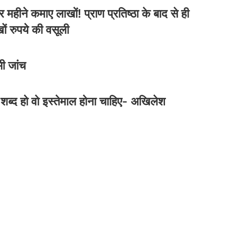
राजौरी के जंगलों में आतंकवादियों की घेराबंदी,
 महीने कमाए लाखों! प्राण प्रतिष्ठा के बाद से ही
कुपवाड़ा में Hideout ध्वस्त
ों रुपये की वसूली
भी जांच
शब्द हो वो इस्तेमाल होना चाहिए- अखिलेश