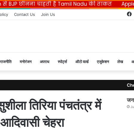
n से BJP छीनना चाहती है Tamil Nadu की ताकत
Appl
olicy
Contact Us
Join Us
राजनीति
मनोरंजन
अपराध
स्पोर्ट्स
ऑटो वर्ल्ड
एजुकेशन
लेख
अ
Ch
जनर
सुशीला तिरिया पंचतंत्र में
Ju
आदिवासी चेहरा