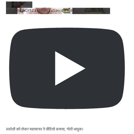
YouTube Video
VVV4MlJ2d2F5ZXRXT0NXaDJHc0xrSUR3LnJEZDRNdlNDX2VB
स्वदेशी को लेकर महामानव ने वीडियो बनाया, गोदी भावुक।