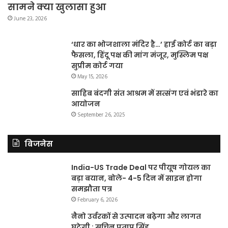
सामने क्या खुलासा हुआ
June 23, 2026
‘धार का भोजशाला मंदिर है…’ हाई कोर्ट का बड़ा
फैसला, हिंदू पक्ष की मांग मंजूर, मुस्लिम पक्ष
सुप्रीम कोर्ट गया
May 15, 2026
साहिब बंदगी संत आश्रम में सत्संग एवं भंडारे का
आयोजन
September 26, 2025
बिजनेस
India-US Trade Deal पर पीयूष गोयल का
बड़ा बयान, बोले- 4-5 दिन में साइन होगा
समझौता पत्र
February 6, 2026
नैनो उर्वरकों से उत्पादन बढ़ेगा और लागत
घटेगी : सचिन प्रताप सिंह