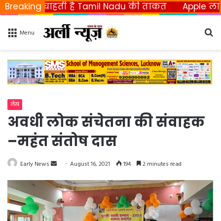
 चाहती है Tamil Nadu की ताकत
Breaking
Apple ला रहा फोल्डेब
Se
Menu
fo
लेख
अवधी लोक संचेतना की संवाहक
–महंत संतोष दास
Early News
S
August 16, 2021
194
2 minutes read
e
n
d
a