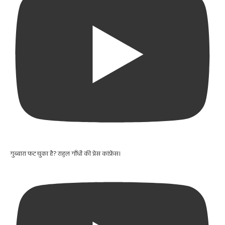
गुब्बारा फट चुका है? राहुल गाँधी की प्रेस कांफ्रेंस।