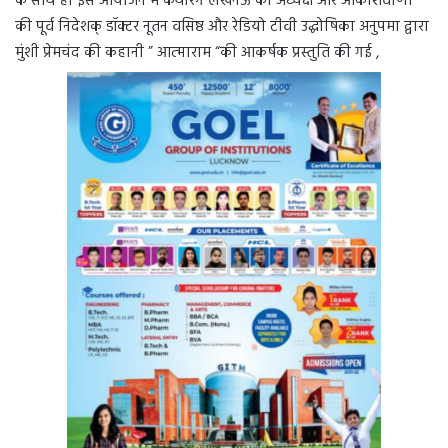
के साथ ही इस आयोजन मे कथारंग लखनऊ की अध्यक्ष और आकाशवाणी
की पूर्व निदेशक् डॉक्टर नूतन वसिष्ठ और रेडियो टीवी उद्घोषिका अनुपमा द्वारा
मुंशी प्रेमचंद की कहानी ” आत्माराम “की आकर्षक प्रस्तुति की गई ,