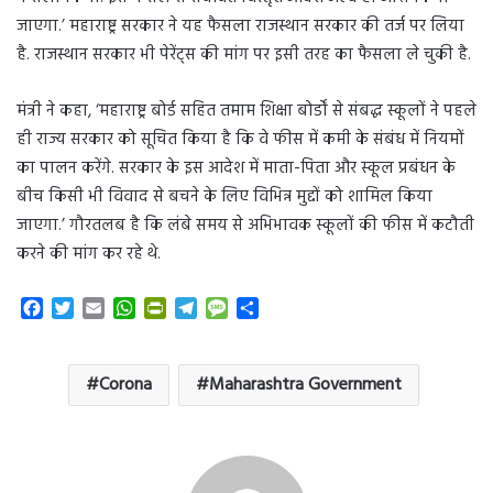
जाएगा.’ महाराष्ट्र सरकार ने यह फैसला राजस्थान सरकार की तर्ज पर लिया
है. राजस्थान सरकार भी पेरेंट्स की मांग पर इसी तरह का फैसला ले चुकी है.
मंत्री ने कहा, ‘महाराष्ट्र बोर्ड सहित तमाम शिक्षा बोर्डों से संबद्ध स्कूलों ने पहले
ही राज्य सरकार को सूचित किया है कि वे फीस में कमी के संबंध में नियमों
का पालन करेंगे. सरकार के इस आदेश में माता-पिता और स्कूल प्रबंधन के
बीच किसी भी विवाद से बचने के लिए विभिन्न मुद्दों को शामिल किया
जाएगा.’ गौरतलब है कि लंबे समय से अभिभावक स्कूलों की फीस में कटौती
करने की मांग कर रहे थे.
F
T
E
W
P
T
M
S
a
w
m
h
r
e
e
h
c
i
a
a
i
l
s
a
e
t
i
t
n
e
s
r
Corona
Maharashtra Government
b
t
l
s
t
g
a
e
o
e
A
F
r
g
o
r
p
r
a
e
k
p
i
m
e