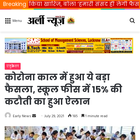
िया खारिज, बोला ‘हमारी संसद ही लेगी फैसला’
Breaking
Rahul 
Se
Menu
fo
एजुकेशन
कोरोना काल में हुआ ये बड़ा
फैसला, स्कूल फीस में 15% की
कटौती का हुआ ऐलान
Early News
S
July 29, 2021
185
1 minute read
e
n
d