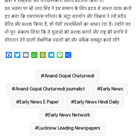
क्षेत्रों में उत्कृष्टता और परिवर्तनकारी प्रभाव प्रदर्शित किया है।
इस अवसर पर श्री शरद सिंह ने इस सम्मान के लिए हृदय से आभार व्यक्त करते
हुए कहा कि एसएमएस परिवार के अटूट सहयोग और विश्वास ने उन्हें सदैव
प्रेरित और सशक्त किया है, जो ऐसी उपलब्धियों का आधार रहा है। उन्होंने यह
भी पुनः संकल्प लिया कि वे युवाओं को सशक्त बनाने और राष्ट्र की प्रगति में
योगदान देने वाली शैक्षणिक पहलों को और अधिक मजबूत करते रहेंगे
F
T
E
W
P
T
M
S
a
w
m
h
r
e
e
h
c
i
a
a
i
l
s
a
e
t
i
t
n
e
s
r
Anand Gopal Chaturvedi
b
t
l
s
t
g
a
e
o
e
A
F
r
g
Anand Gopal Chaturvedi journalist
Early News
o
r
p
r
a
e
k
p
i
m
Early News E Paper
Early News Hindi Daily
e
n
Early News Network
d
l
y
Lucknow Leading Newspapers