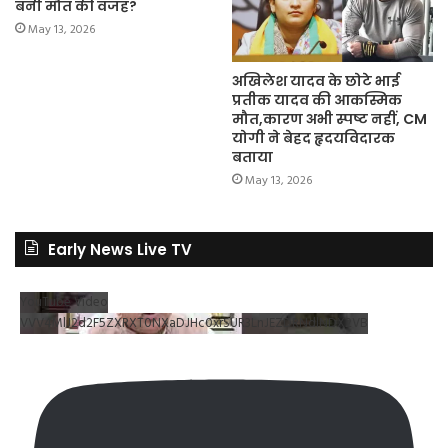
बनी मौत की वजह?
May 13, 2026
अखिलेश यादव के छोटे भाई
प्रतीक यादव की आकस्मिक
मौत,कारण अभी स्पष्ट नहीं, CM
योगी ने बेहद हृदयविदारक
बताया
May 13, 2026
Early News Live TV
YouTube Video
VVV4MlJ2d2F5ZXRXT0NXaDJHc0xrSUR3LnJEZDRNdlNDX2VB