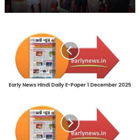
एसआरएमयू में एल एंड टी एजूटेक के
सहयोग से अत्याधुनिक इलेक्ट्रिक व्हीकल
सेंटर ऑफ एक्सीलेंस का हुआ शुभारम्भ
एकेटीयू के 24वें दीक्षांत समारोह में
मेधावियों के गले में सजा पदक
Early News Hindi Daily E-Paper 1 December 2025