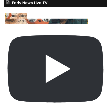
Early News Live TV
YouTube Video
VVV4MlJ2d2F5ZXRXT0NXaDJHc0xrSUR3LjlSU3RpLXhrOTRn