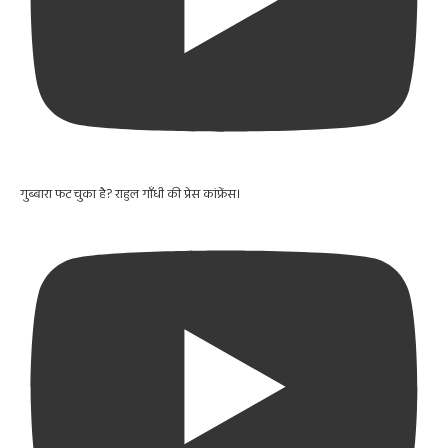
गुब्बारा फट चुका है? राहुल गाँधी की प्रेस कांफ्रेंस।