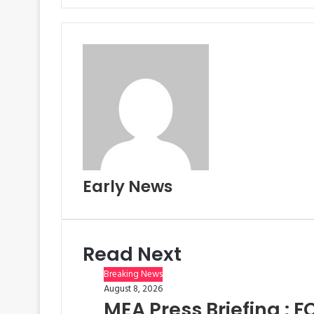
i
l
n
t
Early News
Read Next
Breaking News
August 8, 2026
MEA Press Briefing : F