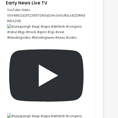
Early News Live TV
YouTube Video
VVV4MlJ2d2F5ZXRXT0NXaDJHc0xrSUR3LnJEZDRNd
lNDX2VB