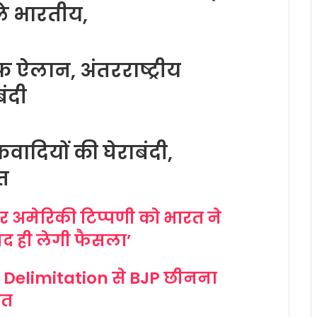
ले भारतीय,
फ ऐलान, अंतरराष्ट्रीय
ंदी
कवादियों की घेराबंदी,
्त
र अमेरिकी टिप्पणी को भारत ने
द ही लेगी फैसला’
 Delimitation से BJP छीनना
कत