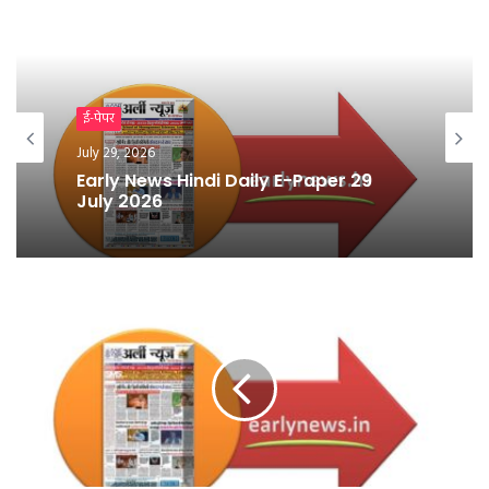
ई-पेपर
July 28, 2026
ई-पेपर
Early News Hindi Daily E-Paper 28
July 29, 2026
July 2026
Early News Hindi Daily E-Paper 29
July 2026