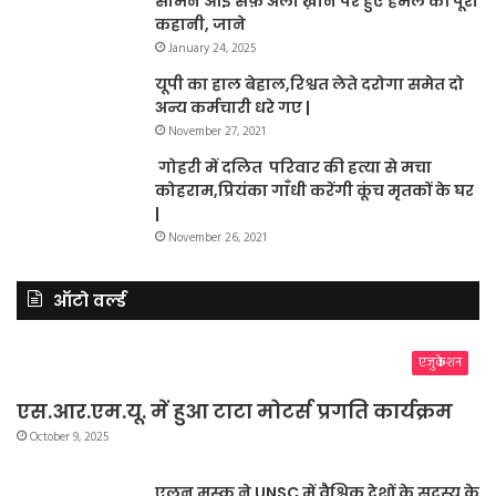
सामने आई सैफ़ अली ख़ान पर हुए हमले की पूरी
कहानी, जाने
January 24, 2025
यूपी का हाल बेहाल,रिश्वत लेते दरोगा समेत दो
अन्य कर्मचारी धरे गए |
November 27, 2021
गोहरी में दलित परिवार की हत्या से मचा
कोहराम,प्रियंका गाँधी करेंगी कूंच मृतकों के घर
|
November 26, 2021
ऑटो वर्ल्ड
एजुकेशन
एस.आर.एम.यू. में हुआ टाटा मोटर्स प्रगति कार्यक्रम
October 9, 2025
एलन मस्क ने UNSC में वैश्विक देशों के सदस्य के