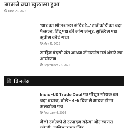
सामने क्या खुलासा हुआ
June 23, 2026
‘धार का भोजशाला मंदिर है…’ हाई कोर्ट का बड़ा
फैसला, हिंदू पक्ष की मांग मंजूर, मुस्लिम पक्ष
सुप्रीम कोर्ट गया
May 15, 2026
साहिब बंदगी संत आश्रम में सत्संग एवं भंडारे का
आयोजन
September 26, 2025
बिजनेस
India-US Trade Deal पर पीयूष गोयल का
बड़ा बयान, बोले- 4-5 दिन में साइन होगा
समझौता पत्र
February 6, 2026
नैनो उर्वरकों से उत्पादन बढ़ेगा और लागत
घटेगी : सचिन प्रताप सिंह