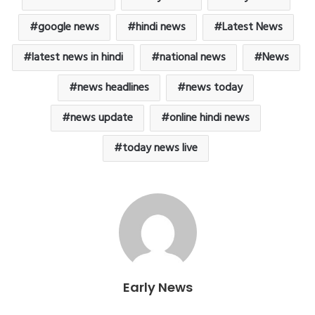
o
r
p
r
a
e
k
p
i
m
google news
hindi news
Latest News
e
n
latest news in hindi
national news
News
d
l
y
news headlines
news today
news update
online hindi news
today news live
Early News