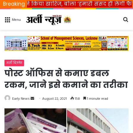
त ने किया खारिज, बोला ‘हमारी संसद ही लेगी फैसला’
Breaking
R
Se
Menu
fo
अर्ली बिज़नेस
पोस्ट ऑफिस से कमाए डबल
रकम, जाने इसे कमाने का तरीका
Early News
S
August 22, 2021
158
1 minute read
e
n
d
a