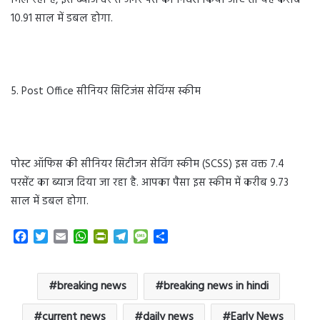
मिल रहा है, इस ब्याज दर से अगर पैसे का निवेश किया जाए तो यह करीब
10.91 साल में डबल होगा.
5. Post Office सीनियर सिटिजंस सेविंग्स स्कीम
पोस्ट ऑफिस की सीनियर सिटीजन सेविंग स्कीम (SCSS) इस वक्त 7.4
परसेंट का ब्याज दिया जा रहा है. आपका पैसा इस स्कीम में करीब 9.73
साल में डबल होगा.
F
T
E
W
P
T
M
S
a
w
m
h
r
e
e
h
c
i
a
a
i
l
s
a
e
t
i
t
n
e
s
r
breaking news
breaking news in hindi
b
t
l
s
t
g
a
e
o
e
A
F
r
g
current news
daily news
Early News