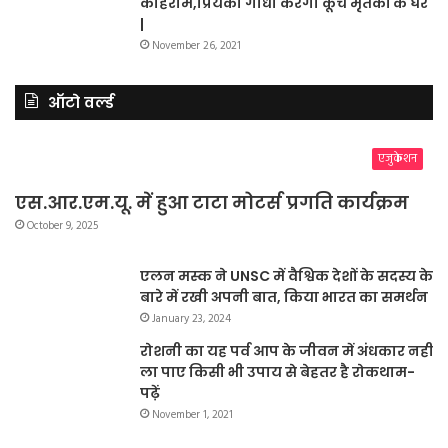
कोहराम,प्रियंका गाँधी करेंगी कूंच मृतकों के घर
|
November 26, 2021
ऑटो वर्ल्ड
एजुकेशन
एस.आर.एम.यू. में हुआ टाटा मोटर्स प्रगति कार्यक्रम
October 9, 2025
एलन मस्क ने UNSC में वैश्विक देशों के सदस्य के
बारे में रखी अपनी बात, किया भारत का समर्थन
January 23, 2024
रोशनी का यह पर्व आप के जीवन में अंधकार नहीं
ला पाए किसी भी उपाय से बेहतर है रोकथाम-
पढ़ें
November 1, 2021