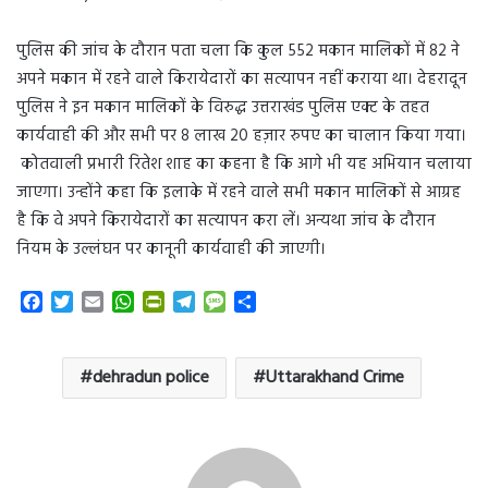
पुलिस की जांच के दौरान पता चला कि कुल 552 मकान मालिकों में 82 ने
अपने मकान में रहने वाले किरायेदारों का सत्यापन नहीं कराया था। देहरादून
पुलिस ने इन मकान मालिकों के विरुद्ध उत्तराखंड पुलिस एक्ट के तहत
कार्यवाही की और सभी पर 8 लाख 20 हज़ार रुपए का चालान किया गया।
कोतवाली प्रभारी रितेश शाह का कहना है कि आगे भी यह अभियान चलाया
जाएगा। उन्होंने कहा कि इलाके में रहने वाले सभी मकान मालिकों से आग्रह
है कि वे अपने किरायेदारों का सत्यापन करा लें। अन्यथा जांच के दौरान
नियम के उल्लंघन पर कानूनी कार्यवाही की जाएगी।
F
T
E
W
P
T
M
S
a
w
m
h
r
e
e
h
c
i
a
a
i
l
s
a
e
t
i
t
n
e
s
r
dehradun police
Uttarakhand Crime
b
t
l
s
t
g
a
e
o
e
A
F
r
g
o
r
p
r
a
e
k
p
i
m
e