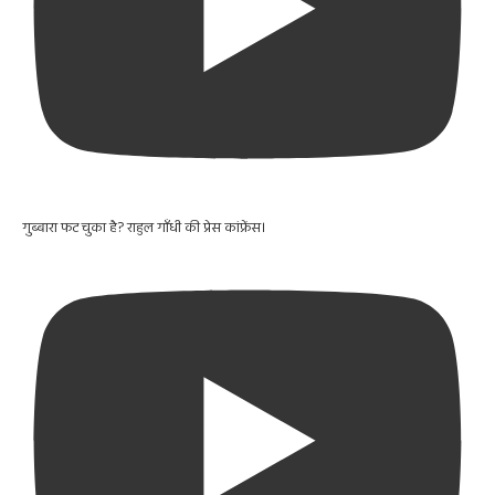
गुब्बारा फट चुका है? राहुल गाँधी की प्रेस कांफ्रेंस।