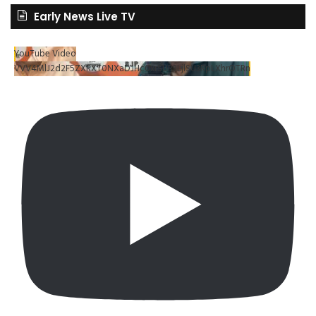
Early News Live TV
YouTube Video
VVV4MlJ2d2F5ZXRXT0NXaDJHc0xrSUR3LjlSU3RpLXhrOTRn