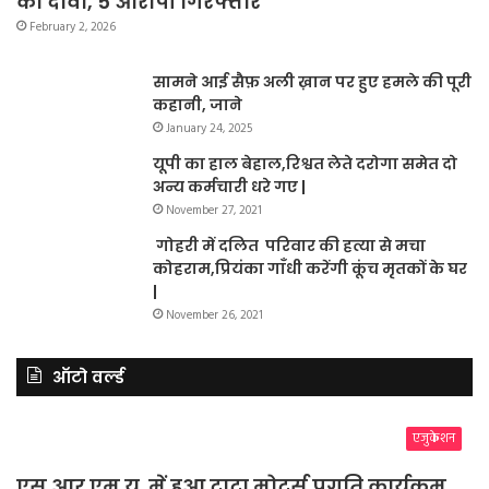
का दावा, 5 आरोपी गिरफ्तार
February 2, 2026
सामने आई सैफ़ अली ख़ान पर हुए हमले की पूरी
कहानी, जाने
January 24, 2025
यूपी का हाल बेहाल,रिश्वत लेते दरोगा समेत दो
अन्य कर्मचारी धरे गए |
November 27, 2021
गोहरी में दलित परिवार की हत्या से मचा
कोहराम,प्रियंका गाँधी करेंगी कूंच मृतकों के घर
|
November 26, 2021
ऑटो वर्ल्ड
एजुकेशन
एस.आर.एम.यू. में हुआ टाटा मोटर्स प्रगति कार्यक्रम