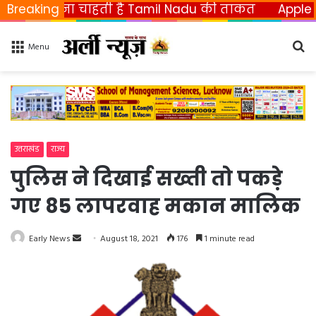
छीनना चाहती है Tamil Nadu की ताकत
Breaking
Apple ला रहा फ
Se
Menu
fo
उत्तराखंड
राज्य
पुलिस ने दिखाई सख्ती तो पकड़े
गए 85 लापरवाह मकान मालिक
Early News
S
August 18, 2021
176
1 minute read
e
n
d
a