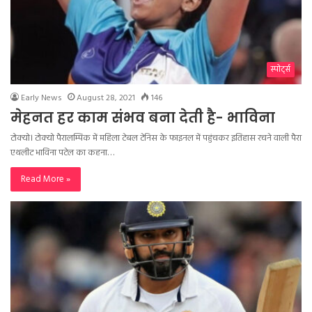
स्पोर्ट्स
Early News
August 28, 2021
146
मेहनत हर काम संभव बना देती है- भाविना
टोक्यो। टोक्यो पैरालम्पिक में महिला टेबल टेनिस के फाइनल में पहुंचकर इतिहास रचने वाली पैरा
एथलीट भाविना पटेल का कहना…
Read More »