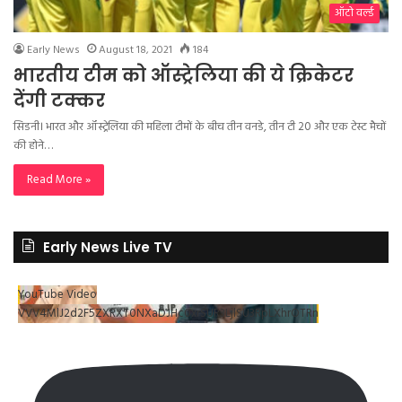
ऑटो वर्ल्ड
Early News
August 18, 2021
184
भारतीय टीम को ऑस्ट्रेलिया की ये क्रिकेटर
देंगी टक्कर
सिडनी। भारत और ऑस्ट्रेलिया की महिला टीमों के बीच तीन वनडे, तीन टी 20 और एक टेस्ट मैचों
की होने…
Read More »
Early News Live TV
YouTube Video
VVV4MlJ2d2F5ZXRXT0NXaDJHc0xrSUR3LjlSU3RpLXhrOTRn