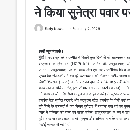
ने किया सुनेत्रा पवार 
Early News
S
February 2, 2026
e
n
d
अर्ली न्यूज़ नेटवर्क।
a
मुंबई।
महाराष्ट्र की राजनीति में पिछले कुछ दिनों से जो घटनाक्रम घट 
n
राष्ट्रवादी कांग्रेस पार्टी (NCP) के दिग्गज नेता और उपमुख्यमंत्
फानन में उपमुख्यमंत्री पद की शपथ लेना एक नए राजनीतिक विवाद को
e
प्रकाशित संपादकीय ने इस पूरे घटनाक्रम को लेकर भारतीय जनता पार
m
विपक्षी शिवसेना (उबाठा) ने सोमवार को दावा किया कि राष्ट्रवादी कांग्रेस 
a
शपथ लेने के पीछे का ‘‘सूत्रधार’’ भारतीय जनता पार्टी (भाजपा) का नेत
i
की शपथ ले ली। शिवसेना (उद्धव बालासाहेब ठाकरे) के मुखपत्र ‘सामना
l
राकांपा नेता सुनील तटकरे और प्रफुल्ल पटेल राकांपा के दोनों धड़ों क
पुणे जिले के बारामती में एक विमान दुर्घटना में राकांपा नेता एवं उप 
पवार ने शनिवार को राज्य की पहली महिला उपमुख्यमंत्री के रूप में
हुई। राकांपा (शरदचंद्र पवार) प्रमुख और अजित पवार के चाचा शरद पवा
‘‘कोई जानकारी नहीं’’ थी।