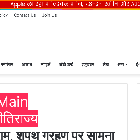
e ला रहा फोल्डेबल फ़ोन, 7.8-इंच स्क्रीन और A20 Pro चिप
F
olicy
Contact Us
Join Us
मनोरंजन
अपराध
स्पोर्ट्स
ऑटो वर्ल्ड
एजुकेशन
लेख
अन्य
ई-
Main
ीति
राज्य
ंग्राम, शपथ ग्रहण पर सामना