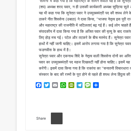
‘सामना’ में कहा गया है कि महाराष्ट्र के सामने सवाल यह है कि सुनेत
(शप) अध्यक्ष शरद पवार, न ही उसकी कार्यकारी अध्यक्ष सुप्रिया स
यह भी कहा गया कि सुनेत्रा पवार ने उपमुख्यमंत्री पद की शपथ लेने क
ठाकरे नीत शिवसेना (उबाठा) ने दावा किया, ‘‘भाजपा नेतृत्व इस पूरी र
और महाराष्ट्र की राजनीति में जटिलताएं बढ़ गई हैं। कई लोग चाहते हैं
संपादकीय में दावा किया गया है कि अजित पवार की मृत्यु के बाद राकांप
लिए होड़ मच गई। पटेल और तटकरे के बीच मतभेद हैं। सुनेत्रा पवार को
हाथों में नहीं जानी चाहिए। इसमें आरोप लगाया गया है कि सुनेत्रा पव
फडणवीस के हाथ में है।
सुनेत्रा पवार और एकनाथ शिंदे के नेतृत्व वाली शिवसेना दोनों का अस्
पवार का उपमुख्यमंत्री पद महज दिखावटी नहीं होना चाहिए। इसमें यह भी
करेंगी। इसमें दावा किया गया है कि राकांपा का ‘‘सनातनी विचारधारा व
संस्कार के बाद की रस्मों के पूरा होने से पहले ही शपथ लेना हिंदुत्व की
F
T
E
W
P
T
M
S
a
w
m
h
r
e
e
h
c
i
a
a
i
l
s
a
e
t
i
t
n
e
s
r
b
t
l
s
t
g
a
e
Print
o
e
A
F
r
g
Share
o
r
p
r
a
e
k
p
i
m