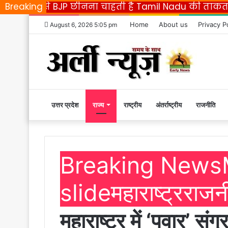
on से BJP छीनना चाहती है Tamil Nadu की ताकत
Breaking
Appl
Home
About us
Privacy P
August 6, 2026 5:05 pm
उत्तर प्रदेश
Home
राज्य
राष्ट्रीय
अंतर्राष्ट्रीय
राजनीति
|
Breaking News
Early
slide
महाराष्ट्र
राजन
News
महाराष्ट्र में ‘पवार’ स