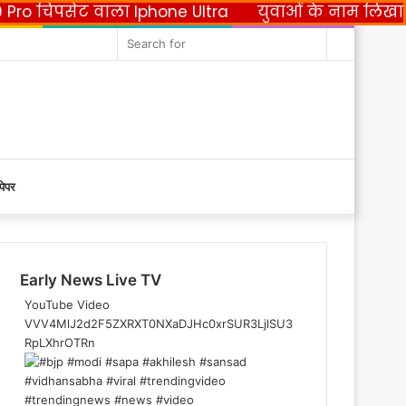
सेट वाला Iphone Ultra
युवाओं के नाम लिखा पत्र लिख धर्
acebook
Twitter
YouTube
Instagram
Random
Search
Article
for
पेपर
Early News Live TV
YouTube Video
VVV4MlJ2d2F5ZXRXT0NXaDJHc0xrSUR3LjlSU3
RpLXhrOTRn