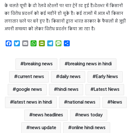
के चलते यूपी के दो रेलवे स्टेशनों पर चार ट्रेनें रद हुई हैं।देशभर में किसानों
का विरोध प्रदशर्न को कई महीने हो चुके हैं। कई राज्यों में आज भी किसान
लगातार धरने पर बने हुए हैं। किसानों द्वारा भारत सरकार के फैसलों से जुड़ी
अपनी समस्या को लेकर विरोध प्रदर्शन किया जा रहा है।
F
T
E
W
P
T
M
S
a
w
m
h
r
e
e
h
c
i
a
a
i
l
s
a
e
t
i
t
n
e
s
r
breaking news
breaking news in hindi
b
t
l
s
t
g
a
e
o
e
A
F
r
g
current news
daily news
Early News
o
r
p
r
a
e
k
p
i
m
google news
hindi news
Latest News
e
n
latest news in hindi
national news
News
d
l
y
news headlines
news today
news update
online hindi news