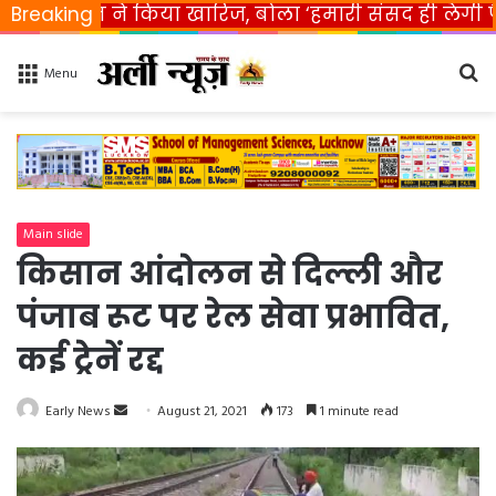
रत ने किया खारिज, बोला ‘हमारी संसद ही लेगी फैसला’
Breaking
Se
Menu
fo
Main slide
किसान आंदोलन से दिल्ली और
पंजाब रूट पर रेल सेवा प्रभावित,
कई ट्रेनें रद्द
Early News
S
August 21, 2021
173
1 minute read
e
n
d