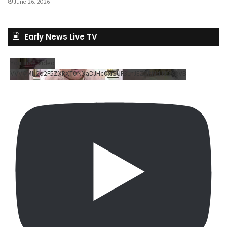
June 26, 2026
Early News Live TV
YouTube Video
VVV4MlJ2d2F5ZXRXT0NXaDJHc0xrSUR3LnJEZDRNdlNDX2VB