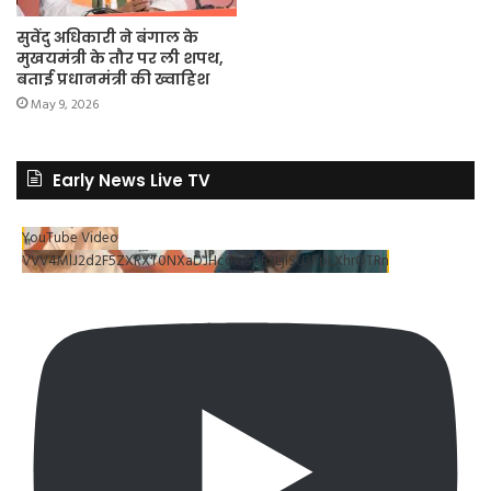
सुवेंदु अधिकारी ने बंगाल के
मुखयमंत्री के तौर पर ली शपथ,
बताई प्रधानमंत्री की ख्वाहिश
May 9, 2026
Early News Live TV
YouTube Video
VVV4MlJ2d2F5ZXRXT0NXaDJHc0xrSUR3LjlSU3RpLXhrOTRn