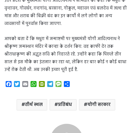
उत्तर प्रदेश के मुख्यमंत्री योगी आदित्यनाथ ने सोमवार को कहा कि मथुरा के
वृन्दावन, गोवर्धन, नन्दगांव, बरसाना, गोकुल, महावन एवं बलदेव में जल्द ही
मांस और शराब की बिक्री बंद कर इन कार्यों में लगे लोगों का अन्य
व्यवसायों में पुनर्वास किया जाएगा.
आपको बता दें कि मथुरा में जन्माष्टमी पर मुख्यमंत्री योगी आदित्यनाथ ने
श्रीकृष्ण जन्मस्थान मंदिर में कान्हा के दर्शन किए. वह काफी देर तक
श्रीराधाकृष्ण की अद्भुत छवि को निहारते रहे. उन्होंने कहा कि पिछले तीन
साल से इस मौके का इंतजार कर रहा था, लेकिन हर बार कोई न कोई बाधा
उन्हें रोक देती थी. अब उनकी इच्छा पूरी हुई है.
F
T
E
W
P
T
M
S
a
w
m
h
r
e
e
h
c
i
a
a
i
l
s
a
e
t
i
t
n
e
s
r
तीर्थ स्थल
प्रतिबंध
योगी सरकार
b
t
l
s
t
g
a
e
o
e
A
F
r
g
o
r
p
r
a
e
k
p
i
m
e