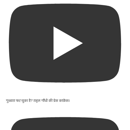
गुब्बारा फट चुका है? राहुल गाँधी की प्रेस कांफ्रेंस।