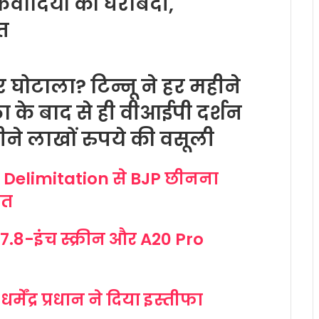
कवादियों की घेराबंदी,
्त
र घोटाला? टिन्नू ने हर महीने
्ठा के बाद से ही वीआईपी दर्शन
ीने लाखों रुपये की वसूली
 Delimitation से BJP छीनना
कत
7.8-इंच स्क्रीन और A20 Pro
मेंद्र प्रधान ने दिया इस्तीफा