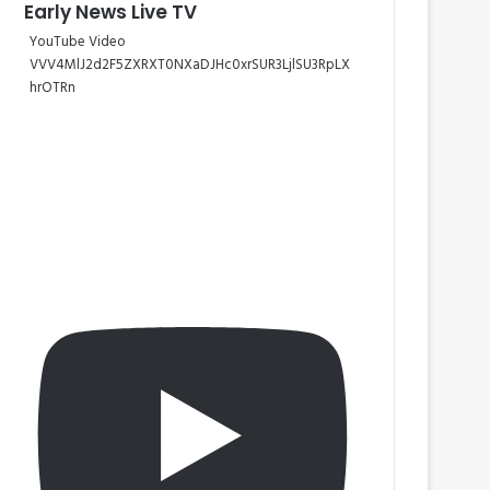
Early News Live TV
YouTube Video
VVV4MlJ2d2F5ZXRXT0NXaDJHc0xrSUR3LjlSU3RpLX
hrOTRn