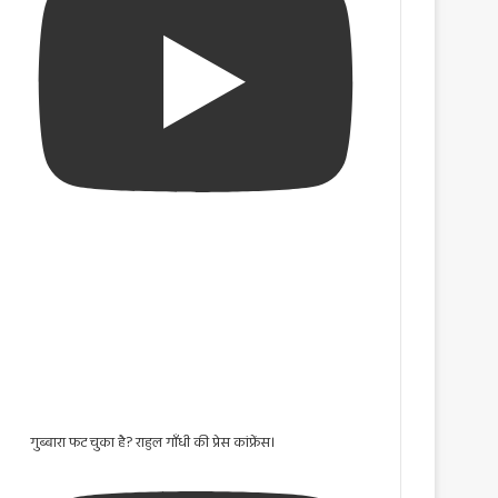
गुब्बारा फट चुका है? राहुल गाँधी की प्रेस कांफ्रेंस।