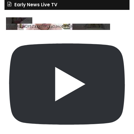
Early News Live TV
YouTube Video
VVV4MlJ2d2F5ZXRXT0NXaDJHc0xrSUR3LnJEZDRNdlNDX2VB