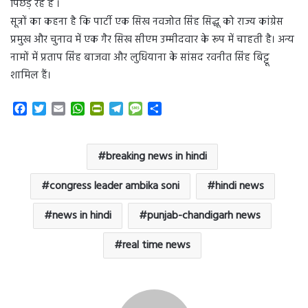
पिछड़ रहे है ।
सूत्रों का कहना है कि पार्टी एक सिख नवजोत सिंह सिद्धू को राज्य कांग्रेस
प्रमुख और चुनाव में एक गैर सिख सीएम उम्मीदवार के रूप में चाहती है। अन्य
नामों में प्रताप सिंह बाजवा और लुधियाना के सांसद रवनीत सिंह बिट्टू
शामिल हैं।
F
T
E
W
P
T
M
S
a
w
m
h
r
e
e
h
c
i
a
a
i
l
s
a
e
t
i
t
n
e
s
r
breaking news in hindi
b
t
l
s
t
g
a
e
o
e
A
F
r
g
congress leader ambika soni
hindi news
o
r
p
r
a
e
k
p
i
m
news in hindi
punjab-chandigarh news
e
n
real time news
d
l
y