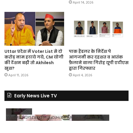
April 14, 2026
Uttar प्रदेश में Voter List से दो
पाक हैंडलर के निर्देश पे
करोड़ नाम हटाये गये, CM योगी
आगजनी कर दहशत व आतंक
की टेंशन बढ़ी तो Akhilesh
फ़ैलाने वाला गिरोह यूपी एटीएस
खुश?
द्वारा गिरफ्तार
April 11, 2026
April 4, 2026
Early News Live TV
YouTube Video
VVV4MlJ2d2F5ZXRXT0NXaDJHc0xrSUR3LnJEZDRNdlNDX2VB