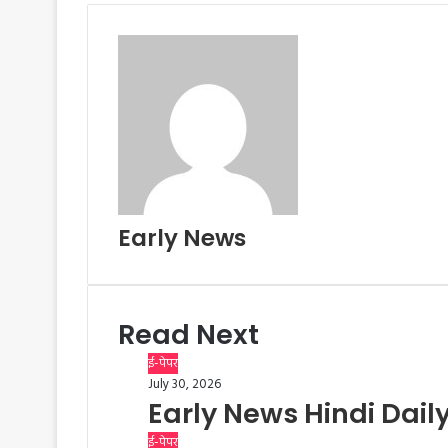
n
t
Early News
Read Next
ई-पेपर
July 30, 2026
Early News Hindi Dail
ई-पेपर