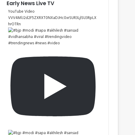
Early News Live TV
YouTube Video
VVV4MlJ2d2F5ZXRXT0NXaDJHc0xrSUR3LjlSU3RpLX
hrOTRn