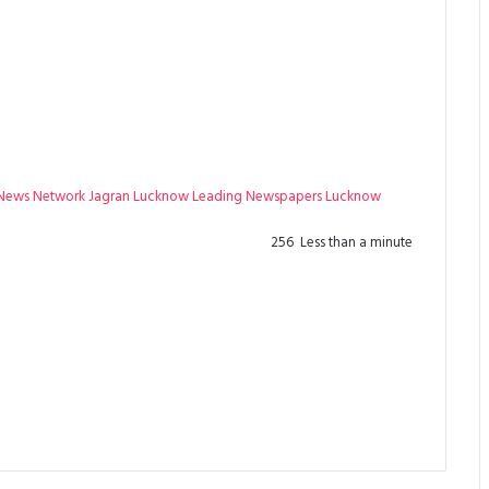
 News Network
Jagran
Lucknow Leading Newspapers
Lucknow
256
Less than a minute