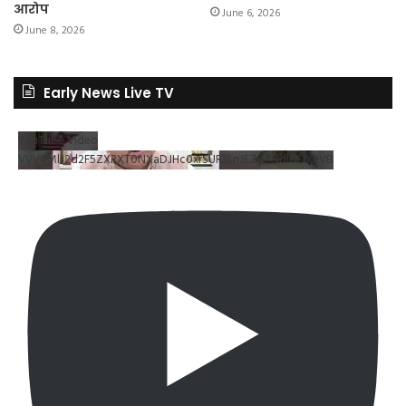
आरोप
June 6, 2026
June 8, 2026
Early News Live TV
YouTube Video
VVV4MlJ2d2F5ZXRXT0NXaDJHc0xrSUR3LnJEZDRNdlNDX2VB