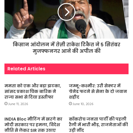
किसान आंदोलन में तेज़ी राकेश टिकैत ने 5 सितंबर
मुजफ्फनगर आने की अपील की
Related Articles
ममता को एक और बड़ा झटका,
जम्मू-कश्मीर: उरी सेक्टर में
सांसद प्रकाश चिक बारिक ने
ग्रेनेड फटने से सेना के दो जवान
राज्य सभा से दिया इस्तीफा
शहीद
June 11, 2026
June 10, 2026
INDIA Bloc मीटिंग में खरगे का
कॉकरोच जनता पार्टी की पहली
मोदी सरकार पर हमला, विदेश
रैली में भारी भीड़, राजनेताओं की
नीति से लेकर SIR तक उठाए
उड़ी नींद