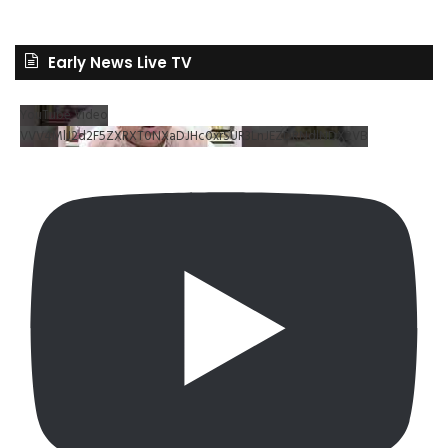
Early News Live TV
YouTube Video
VVV4MlJ2d2F5ZXRXT0NXaDJHc0xrSUR3LnJEZDRNdlNDX2VB