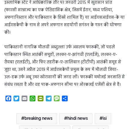
इस्लामिक स्टेट ने आधिकारिक तौर पर जनवरी 2015 में खुरासान प्रांत
(फारसी साम्राज्य का एक ऐतिहासिक क्षेत्र, जिसमें ईरान, मध्य एशिया,
अफगानिस्तान और पाकिस्तान के हिस्से शामिल हैं) या आईएसआईएस-के या
आईएसकेपी के नाम से अपने अफगान सहयोगी सगंठन के गठन की घोषणा
की।
पाकिस्तानी नागरिक मौलवी अब्दुल्ला उर्फ असलम फारूकी, जो पहले
पाकिस्तान स्थित आतंकी समूहों, लश्कर-ए-झांगवी (एलईजे), लश्कर-ए-
तैयबा (एलईटी), और फिर तहरीक-ए-तालिबान (टीटीपी) आतंकी समूह से
जुड़ा था, उसने अप्रैल 2019 में आईएसकेपी प्रमुख के रूप में मौलवी जिया-
उल-हक उर्फ अबू उमर खोरासानी की जगह ली। फारूकी ममोजई जनजाति से
संबंध रखता है और वह पाक-अफगान सीमा पर ओरकजई एजेंसी क्षेत्र से है।
F
T
E
W
P
T
M
S
a
w
m
h
r
e
e
h
c
i
a
a
i
l
s
a
e
t
i
t
n
e
s
r
breaking news
hindi news
isi
b
t
l
s
t
g
a
e
o
e
A
F
r
g