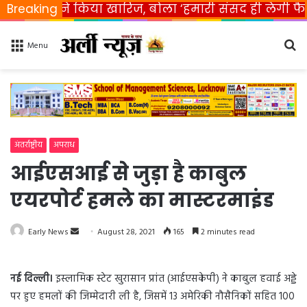
रत ने किया खारिज, बोला ‘हमारी संसद ही लेगी फैसला’
Breaking
Se
Menu
fo
अंतर्राष्ट्रीय
अपराध
आईएसआई से जुड़ा है काबुल
एयरपोर्ट हमले का मास्टरमाइंड
Early News
S
August 28, 2021
165
2 minutes read
e
n
नई दिल्ली।
इस्लामिक स्टेट खुरासान प्रांत (आईएसकेपी) ने काबुल हवाई अड्डे
d
पर हुए हमलों की जिम्मेदारी ली है, जिसमें 13 अमेरिकी नौसैनिकों सहित 100
a