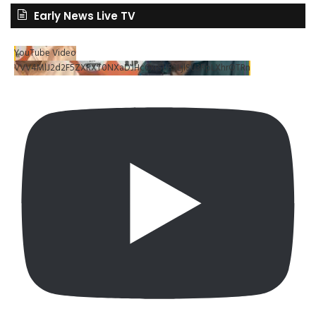
Early News Live TV
YouTube Video
VVV4MlJ2d2F5ZXRXT0NXaDJHc0xrSUR3LjlSU3RpLXhrOTRn