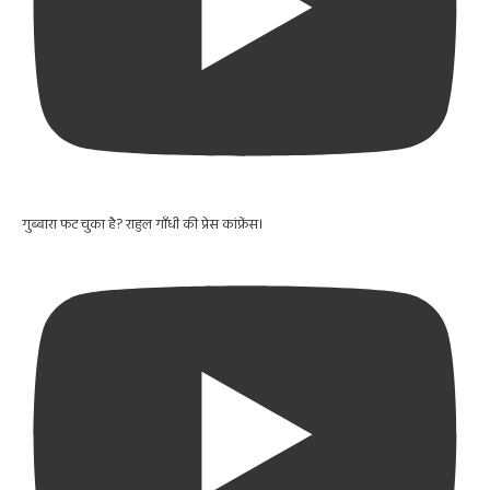
गुब्बारा फट चुका है? राहुल गाँधी की प्रेस कांफ्रेंस।