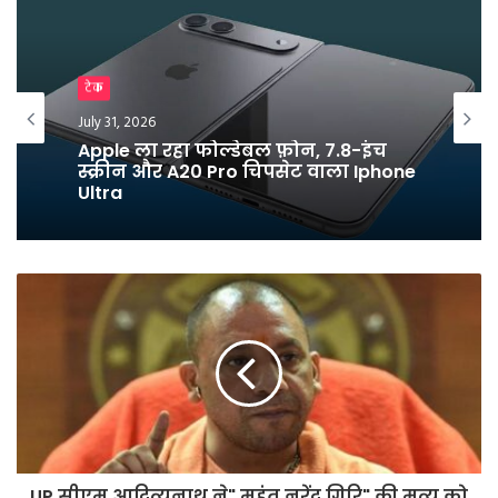
Breaking News
टेक
July 25, 2026
July 31, 2026
युवाओं के नाम लिखा पत्र लिख धर्मेंद्र प्रधान
ने दिया इस्तीफा
Apple ला रहा फोल्डेबल फ़ोन, 7.8-इंच
स्क्रीन और A20 Pro चिपसेट वाला Iphone
Ultra
UP सीएम आदित्यनाथ ने" महंत नरेंद्र गिरि" की मृत्यु को