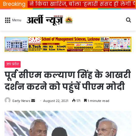
रत ने किया खारिज, बोला ‘हमारी संसद ही लेगी फैसला’
Breaking
Se
Menu
fo
उत्तर प्रदेश
पूर्व सीएम कल्याण सिंह के आखरी
दर्शन करने को पहुंचें पीएम मोदी
Early News
S
August 22, 2021
171
1 minute read
e
n
d
a