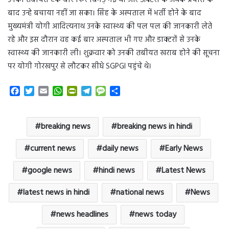
बाद उन्हे बचाया नहीं जा सका। सिंह के अस्पताल में भर्ती होने के बाद
मुख्यमंत्री योगी आदित्यनाथ उनके स्वास्थ्य की पल पल की जानकारी लेते
रहे और इस दौरान वह कई बार अस्पताल भी गए और डाक्टरों से उनके
स्वास्थ्य की जानकारी ली। शुक्रवार को उनकी तबीयत खराब होने की सूचना
पर योगी गोरखपुर से लौटकर सीधे SGPGI पहुंचे थे।
F
T
E
W
P
T
M
S
a
w
m
h
r
e
e
h
c
i
a
a
i
l
s
a
e
t
i
t
n
e
s
r
breaking news
breaking news in hindi
b
t
l
s
t
g
a
e
o
e
A
F
r
g
current news
daily news
Early News
o
r
p
r
a
e
k
p
i
m
google news
hindi news
Latest News
e
n
latest news in hindi
national news
News
d
l
y
news headlines
news today