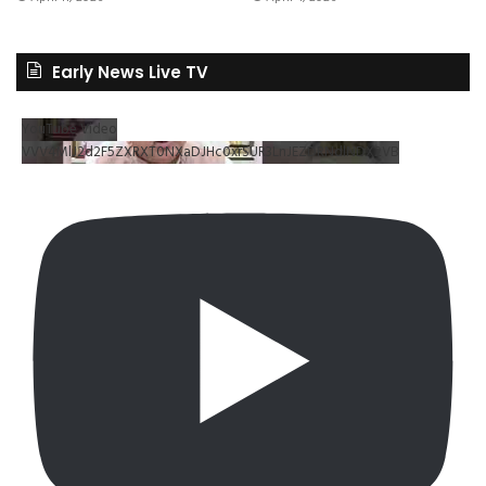
Early News Live TV
YouTube Video
VVV4MlJ2d2F5ZXRXT0NXaDJHc0xrSUR3LnJEZDRNdlNDX2VB