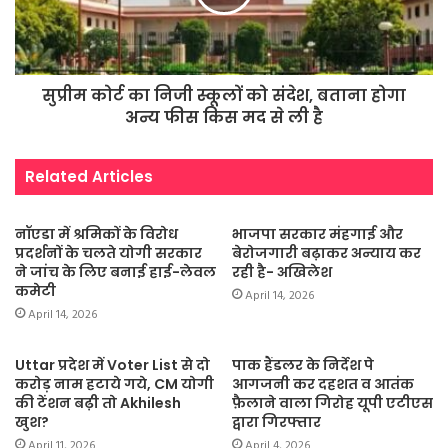
सुप्रीम कोर्ट का निजी स्कूलों को संदेश, बताना होगा
अन्य फीस किस मद से ली है
Related Articles
नॉएडा में श्रमिकों के विरोध
भाजपा सरकार मंहगाई और
प्रदर्शनों के चलते योगी सरकार
बेरोजगारी बढ़ाकर अन्याय कर
ने जांच के लिए बनाई हाई-लेवल
रही है- अखिलेश
कमेटी
April 14, 2026
April 14, 2026
Uttar प्रदेश में Voter List से दो
पाक हैंडलर के निर्देश पे
करोड़ नाम हटाये गये, CM योगी
आगजनी कर दहशत व आतंक
की टेंशन बढ़ी तो Akhilesh
फ़ैलाने वाला गिरोह यूपी एटीएस
खुश?
द्वारा गिरफ्तार
April 11, 2026
April 4, 2026