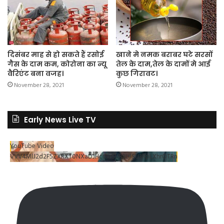
दिसंबर माह से हो सकते हैं रसोई
खाने मे नमक बराबर घटे सरसों
गैस के दाम कम, कोरोना का न्यू
तेल के दाम,तेल के दामों मे आई
वैरिएंट बना वजह।
कुछ गिरावट।
November 28, 2021
November 28, 2021
Early News Live TV
YouTube Video
VVV4MlJ2d2F5ZXRXT0NXaDJHc0xrSUR3LjlSU3RpLXhrOTRn