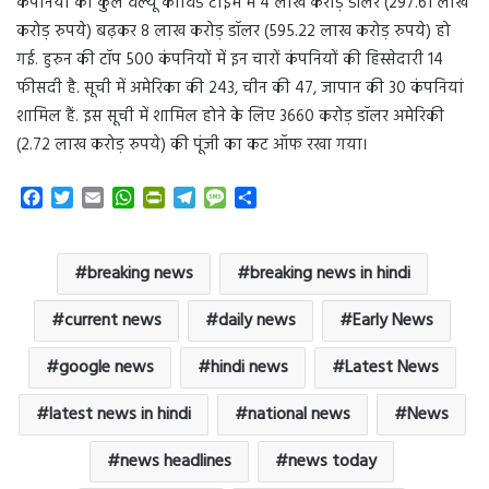
कंपनियों की कुल वैल्यू कोविड टाइम में 4 लाख करोड़ डॉलर (297.61 लाख
करोड़ रुपये) बढ़कर 8 लाख करोड़ डॉलर (595.22 लाख करोड़ रुपये) हो
गई. हुरुन की टॉप 500 कंपनियों में इन चारों कंपनियों की हिस्सेदारी 14
फीसदी है. सूची में अमेरिका की 243, चीन की 47, जापान की 30 कंपनियां
शामिल हैं. इस सूची में शामिल होने के लिए 3660 करोड़ डॉलर अमेरिकी
(2.72 लाख करोड़ रुपये) की पूंजी का कट ऑफ रखा गया।
F
T
E
W
P
T
M
S
a
w
m
h
r
e
e
h
c
i
a
a
i
l
s
a
e
t
i
t
n
e
s
r
breaking news
breaking news in hindi
b
t
l
s
t
g
a
e
o
e
A
F
r
g
current news
daily news
Early News
o
r
p
r
a
e
k
p
i
m
google news
hindi news
Latest News
e
n
latest news in hindi
national news
News
d
l
y
news headlines
news today