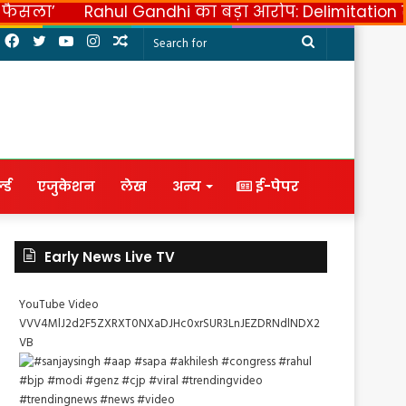
ी फैसला’
Rahul Gandhi का बड़ा आरोप: Delimitation
Facebook
Twitter
YouTube
Instagram
Random
Search
Article
for
्ड
एजुकेशन
लेख
अन्य
ई-पेपर
Early News Live TV
YouTube Video
VVV4MlJ2d2F5ZXRXT0NXaDJHc0xrSUR3LnJEZDRNdlNDX2
VB