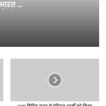
भारत ने
मानसून सत्र में कांग्रेस और विपक्ष ने की
परीक्षा मंत्री के इस्तीफे की मांग, राम मंदिर
री संसद
चंदा विवाद और नीट घोटाले पर कार्यस्थगन
नोटिस
सोनम वांगचुक को निजी अस्पताल ट्रांसफर
करने की मांग खारिज, परिवार को 24×7
मुलाकात की इजाजत
रोहित शर्मा की 138 रन की धमाकेदार पारी,
बने लॉर्ड्स में शतक लगाने वाले पहले
भारतीय,
BRICS का ड्रग्स के खिलाफ ऐलान,
अंतरराष्ट्रीय सिंडिकेट पर लगाएगा पाबंदी
राजौरी के जंगलों में आतंकवादियों की
घेराबंदी, कुपवाड़ा में Hideout ध्वस्त