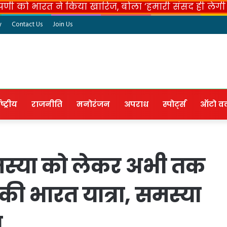
प्पणी को भारत ने किया खारिज, बोला ‘हमारी संसद ही लेग
y
Contact Us
Join Us
ष्ट्रीय
राजनीति
मनोरंजन
अपराध
स्पोर्ट्स
ऑटो वर्ल
स्या को लेकर अभी तक
की भारत यात्रा, समस्या
त