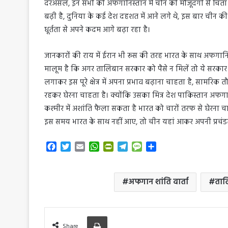
दरअसल, इन सभी को अफगानिस्तान में चीन की मौजूदगी से चिंता हो
बढ़ी है, दुनिया के कई देश दहशत में आने लगे थे, इस बार चीन 
धूर्तता से अपने कदम आगे बढ़ा रहा है।
जानकारों की राय में ईरान भी रूस की तरह भारत के साथ अफगानिस
मालूम है कि अगर तालिबान सरकार को पैसे न मिलें तो ये सरकार
लगाकर इस पूरे क्षेत्र में अपना प्रभाव बढ़ाना चाहता है, सामरिक
रहकर घेरना चाहता है। क्योंकि उसका मित्र देश पाकिस्तान अफग
कश्मीर में अशांति फैला सकता है भारत को चारों तरफ से घेरना च
इस समय भारत के साथ नहीं आए, तो चीन यहां आकर अपनी प्रचं
F
T
E
W
P
T
M
S
a
w
m
h
r
e
e
h
c
i
a
a
i
l
s
a
e
t
i
t
n
e
s
r
अफगान शांति वार्ता
ताल
b
t
l
s
t
g
a
e
o
e
A
F
r
g
o
r
p
r
a
e
Print
k
p
i
m
Share