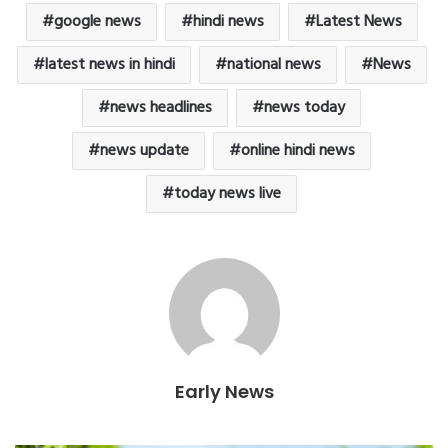
k
p
i
m
google news
hindi news
Latest News
e
n
latest news in hindi
national news
News
d
l
y
news headlines
news today
news update
online hindi news
today news live
Early News