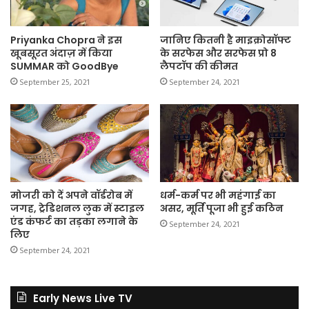
Priyanka Chopra ने इस
जानिए कितनी है माइक्रोसॉफ्ट
खूबसूरत अंदाज़ में किया
के सरफेस और सरफेस प्रो 8
SUMMAR को GoodBye
लैपटॉप की कीमत
September 25, 2021
September 24, 2021
मोजरी को दें अपने वॉर्डरोब में
धर्म-कर्म पर भी महंगाई का
जगह, ट्रेडिशनल लुक में स्टाइल
असर, मूर्ति पूजा भी हुई कठिन
एंड कंफर्ट का तड़का लगाने के
September 24, 2021
लिए
September 24, 2021
Early News Live TV