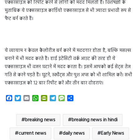
एक्सरसाइज को रिपीट करने से लोगों को मदद मिलती है। विशेषज्ञों के
मुताबिक ये एक्सरसाइज कार्डियो एक्सरसाइज से भी ज्यादा प्रभावी रूप से
फैट बर्न करते हैं।
ये व्यायाम न केवल कैलोरीज बर्न करने में मददगार होता है, बल्कि मसल्स
बनाने में भी मदद करते हैं। हाई इंटेंसिटी वर्क आउट की तरह ही ये
एक्सरसाइज भी वजन घटाने में मदद करता है। इसमें आपको कई सेट्स तेज
गति से करने पड़ते हैं। घुटने, स्क्वैट्स और पुश अप्स को भी शामिल करें। सभी
एक्सरसाइज को 12 बार रिपीट करें और तीन बार दोहराएं।
F
T
E
W
P
T
M
S
a
w
m
h
r
e
e
h
c
i
a
a
i
l
s
a
e
t
i
t
n
e
s
r
breaking news
breaking news in hindi
b
t
l
s
t
g
a
e
o
e
A
F
r
g
current news
daily news
Early News
o
r
p
r
a
e