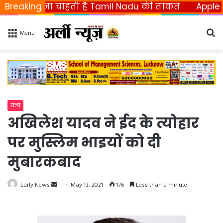
छीनना चाहती है Tamil Nadu की ताकत
Breaking
Apple ला रहा फ
Se
Menu
fo
राज्य
अखिलेश यादव ने ईद के त्योहार
पर मुस्लिम भाइयों को दी
मुबारकबाद
Early News
S
May 13, 2021
176
Less than a minute
e
n
d