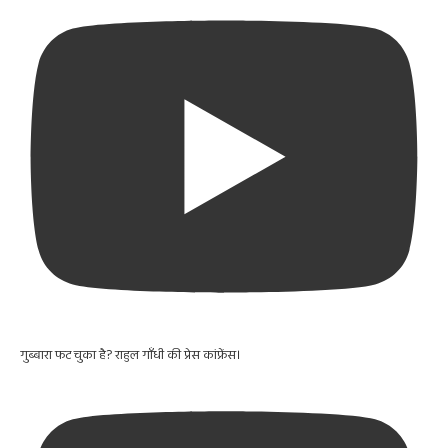
गुब्बारा फट चुका है? राहुल गाँधी की प्रेस कांफ्रेंस।