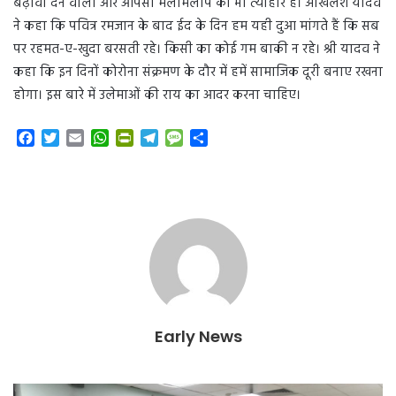
बढ़ावा देने वाला और आपसी मेलमिलाप का भी त्योहार है। अखिलेश यादव
ने कहा कि पवित्र रमजान के बाद ईद के दिन हम यही दुआ मांगते हैं कि सब
पर रहमत-ए-खुदा बरसती रहे। किसी का कोई गम बाकी न रहे। श्री यादव ने
कहा कि इन दिनों कोरोना संक्रमण के दौर में हमें सामाजिक दूरी बनाए रखना
होगा। इस बारे में उलेमाओं की राय का आदर करना चाहिए।
F
T
E
W
P
T
M
S
a
w
m
h
r
e
e
h
c
i
a
a
i
l
s
a
e
t
i
t
n
e
s
r
b
t
l
s
t
g
a
e
o
e
A
F
r
g
o
r
p
r
a
e
k
p
i
m
e
n
d
l
Early News
y